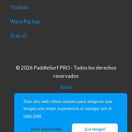
Triclicks
Wave Big Sup
Zray x5
© 2026 PaddleSurf PRO · Todos los derechos
reservados
Inicio
Aviso Legal
Este sitio web utiliza cookies para asegurar que
tengas una mejor experiencia al navegar por él.
Politica de Privacidad
Leer más
Política de Cookies
Solo requeridas
¡Lo tengo!