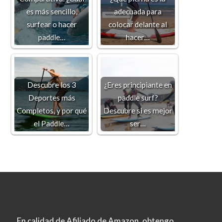
es más sencillo,
adecuada para
surfear o hacer
colocar delante al
paddle…
hacer…
Descubre los 3
¿Eres principiante en
Deportes más
paddle surf?
Completos, y por qué
Descubre si es mejor
el Paddle…
ser…
En calidad de Afiliado de Amazon, obtengo