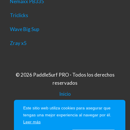
Nemaxx PB335
Triclicks
Wave Big Sup
Zray x5
© 2026 PaddleSurf PRO · Todos los derechos
reservados
Inicio
Aviso Legal
Este sitio web utiliza cookies para asegurar que
tengas una mejor experiencia al navegar por él.
Politica de Privacidad
Leer más
Política de Cookies