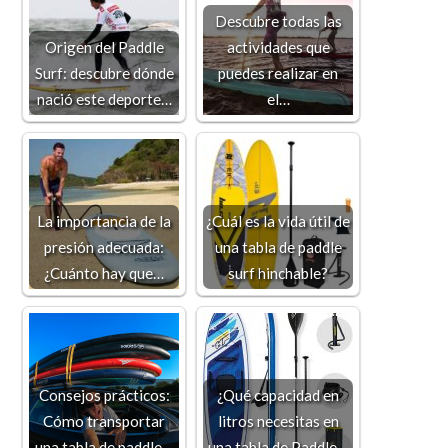
Descubre todas las
Origen del Paddle
actividades que
Surf: descubre dónde
puedes realizar en
nació este deporte…
el…
La importancia de la
¿Cuál es la vida útil de
presión adecuada:
una tabla de paddle
¿Cuánto hay que…
surf hinchable?
Consejos prácticos:
¿Qué capacidad en
Cómo transportar
litros necesitas en
una tabla de paddle…
una tabla de Paddle…