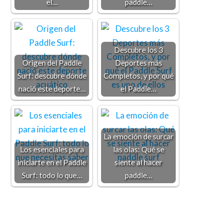
el…
paddle…
Descubre los 3
Origen del Paddle
Deportes más
Surf: descubre dónde
Completos, y por qué
nació este deporte…
el Paddle…
La emoción de surcar
Los esenciales para
las olas: Qué se
iniciarte en el Paddle
siente al hacer
Surf: todo lo que…
paddle…