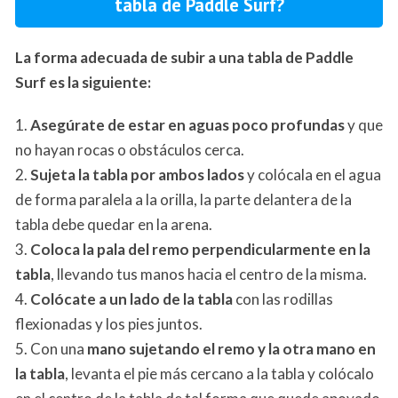
tabla de Paddle Surf?
La forma adecuada de subir a una tabla de Paddle
Surf es la siguiente:
1.
Asegúrate de estar en aguas poco profundas
y que
no hayan rocas o obstáculos cerca.
2.
Sujeta la tabla por ambos lados
y colócala en el agua
de forma paralela a la orilla, la parte delantera de la
tabla debe quedar en la arena.
3.
Coloca la pala del remo perpendicularmente en la
tabla
, llevando tus manos hacia el centro de la misma.
4.
Colócate a un lado de la tabla
con las rodillas
flexionadas y los pies juntos.
5. Con una
mano sujetando el remo y la otra mano en
la tabla
, levanta el pie más cercano a la tabla y colócalo