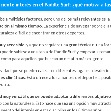
ciente interés en el Paddle Surf: ¿qué motiva a la
ebe a múltiples factores, pero uno de los más relevantes es la
ajación al mismo tiempo
. La experiencia de navegar sobre el a
turaleza difícil de encontrar en otros deportes.
muy accesible
, ya que no requiere una gran técnica ni una fo
 puede subirse a una tabla de Paddle Surf y empezar a remar 
s como para aquellos que buscan un desafío más exigente.
ividad que se puede realizar en diferentes lugares, desde ríos
es climáticas
. Esto ofrece a los amantes del deporte la posi
vorito.
d muy versátil que se puede adaptar a diferentes objetiv
 con la naturaleza. Esto hace que sea una opción muy atract
aumento del interés en esta disciplina en los últimos años.