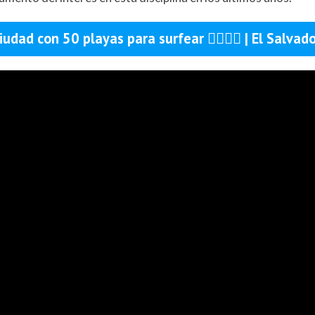
iudad con 50 playas para surfear 🏄🏽‍♂️🌊 | El Salvad