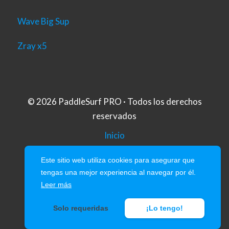
Wave Big Sup
Zray x5
© 2026 PaddleSurf PRO · Todos los derechos
reservados
Inicio
Aviso Legal
Este sitio web utiliza cookies para asegurar que
tengas una mejor experiencia al navegar por él.
Politica de Privacidad
Leer más
Política de Cookies
Solo requeridas
¡Lo tengo!