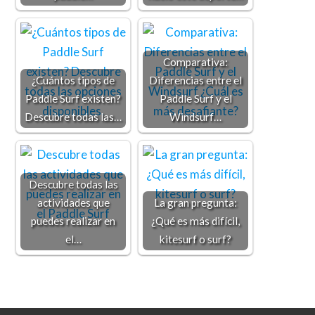
Comparativa:
¿Cuántos tipos de
Diferencias entre el
Paddle Surf existen?
Paddle Surf y el
Descubre todas las…
Windsurf…
Descubre todas las
actividades que
La gran pregunta:
puedes realizar en
¿Qué es más difícil,
el…
kitesurf o surf?