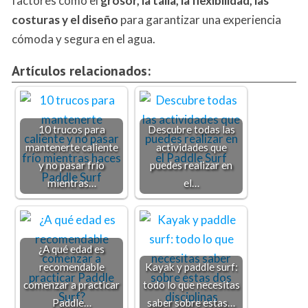
factores como el
grosor, la talla, la flexibilidad, las
costuras y el diseño
para garantizar una experiencia
cómoda y segura en el agua.
Artículos relacionados:
10 trucos para
Descubre todas las
mantenerte caliente
actividades que
y no pasar frío
puedes realizar en
mientras…
el…
¿A qué edad es
recomendable
Kayak y paddle surf:
comenzar a practicar
todo lo que necesitas
Paddle…
saber sobre estas…