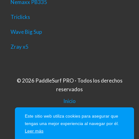
Nemaxx PB335
Triclicks
Wave Big Sup
Zray x5
© 2026 PaddleSurf PRO · Todos los derechos
reservados
Inicio
Aviso Legal
Este sitio web utiliza cookies para asegurar que
tengas una mejor experiencia al navegar por él.
Politica de Privacidad
Leer más
Política de Cookies