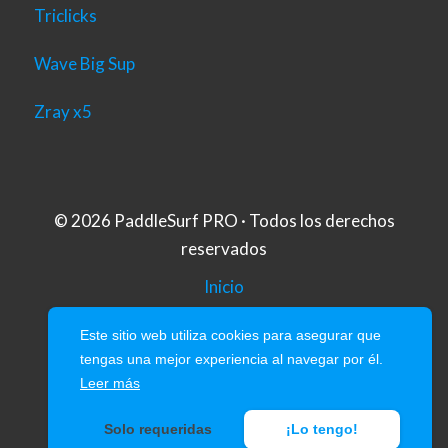
Triclicks
Wave Big Sup
Zray x5
© 2026 PaddleSurf PRO · Todos los derechos
reservados
Inicio
Aviso Legal
Este sitio web utiliza cookies para asegurar que
tengas una mejor experiencia al navegar por él.
Politica de Privacidad
Leer más
Política de Cookies
Solo requeridas
¡Lo tengo!