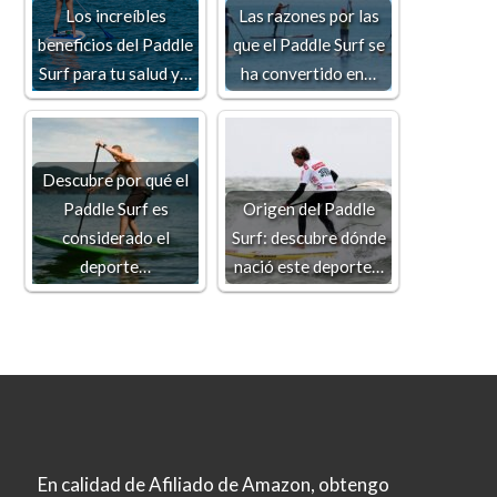
Los increíbles
Las razones por las
beneficios del Paddle
que el Paddle Surf se
Surf para tu salud y…
ha convertido en…
Descubre por qué el
Paddle Surf es
Origen del Paddle
considerado el
Surf: descubre dónde
deporte…
nació este deporte…
En calidad de Afiliado de Amazon, obtengo