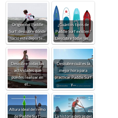
Origen del Paddle
¿Cuántos tipos de
Surf: descubre dónde
Paddle Surf existen?
nació este deporte…
Descubre todas las…
Descubre todas las
Descubre cuál es la
actividades que
mejor hora para
puedes realizar en
practicar Paddle Surf
el…
y…
Altura ideal del remo
de Paddle Surf:
La historia detrás del